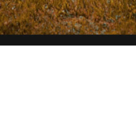
e Sitzgelegenheit für
taltung.
staltung und benötigt Tische und
Kein Problem! Bei uns bekommt ihr
ure Eventplanung benötigt. Wir bieten