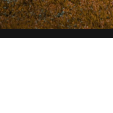
Die perfekt
eure Verans
Ihr plant eine Veran
Stühle zum Mieten? 
alles, was ihr für e